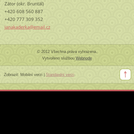
Zátor (okr. Bruntál)
+420 608 560 887
+420 777 309 352
janakaderka@email.cz
© 2012 Všechna práva vyhrazena.
Vytvořeno službou
Webnode
Zobrazit:
Mobilní verzi
|
Standardní verzi