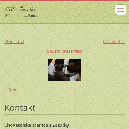
CHS z Žežulky
Máme rádi zvířata...
Předchozí
Následující
Spustit prezentaci
« Zpět
Kontakt
Chovatelská stanice z Žežulky