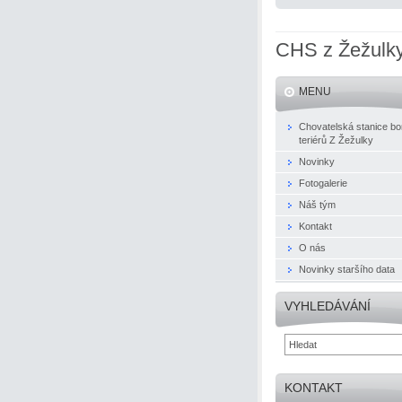
CHS z Žežulk
MENU
Chovatelská stanice bo
teriérů Z Žežulky
Novinky
Fotogalerie
Náš tým
Kontakt
O nás
Novinky staršího data
VYHLEDÁVÁNÍ
KONTAKT