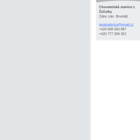
Chovatelská stanice z
Žežulky
Zátor (okr. Bruntál)
janakaderka@email.cz
+420 608 560 887
+420 777 309 352