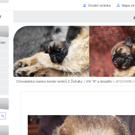
Úvodní stránka
Mapa st
y
rder
Chovatelská stanice border teriérů Z Žežulky
|
Vrh "A" a dospělci
|
aP1016486.