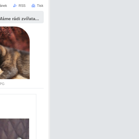
ránek
RSS
Tisk
Máme rádi zvířata...
JPG