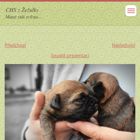
CHS z Žežulky
Máme rádi zvířata...
Předchozí
Následující
Spustit prezentaci