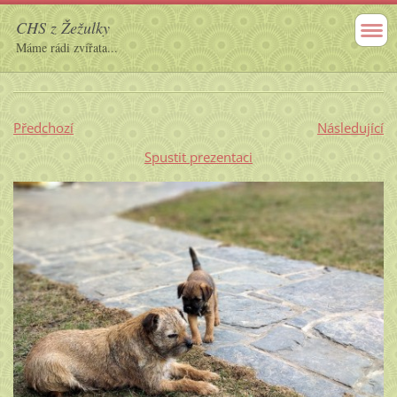
CHS z Žežulky
Máme rádi zvířata...
Předchozí
Následující
Spustit prezentaci