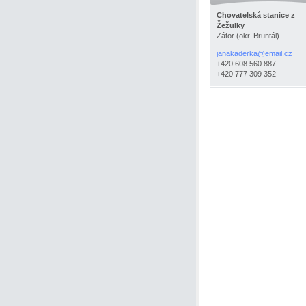
Chovatelská stanice z
Žežulky
Zátor (okr. Bruntál)
janakaderka@email.cz
+420 608 560 887
+420 777 309 352