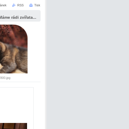
ránek
RSS
Tisk
Máme rádi zvířata...
800.jpg