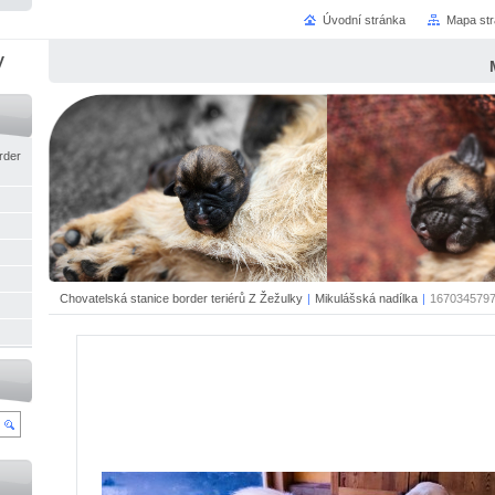
Úvodní stránka
Mapa st
y
rder
Chovatelská stanice border teriérů Z Žežulky
|
Mikulášská nadílka
|
1670345797