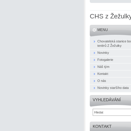
CHS z Žežulk
MENU
Chovatelská stanice bo
teriérů Z Žežulky
Novinky
Fotogalerie
Náš tým
Kontakt
O nás
Novinky staršího data
VYHLEDÁVÁNÍ
KONTAKT