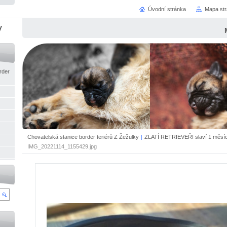
Úvodní stránka
Mapa st
y
rder
Chovatelská stanice border teriérů Z Žežulky
|
ZLATÍ RETRIEVEŘI slaví 1 měsíc
IMG_20221114_1155429.jpg