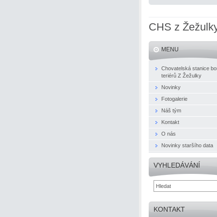
CHS z Žežulk
MENU
Chovatelská stanice bo
teriérů Z Žežulky
Novinky
Fotogalerie
Náš tým
Kontakt
O nás
Novinky staršího data
VYHLEDÁVÁNÍ
KONTAKT