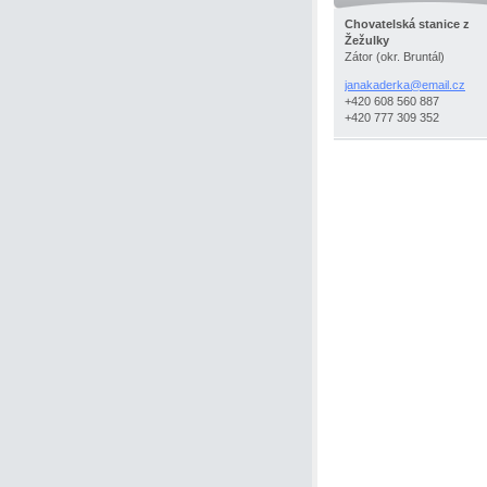
Chovatelská stanice z
Žežulky
Zátor (okr. Bruntál)
janakaderka@email.cz
+420 608 560 887
+420 777 309 352