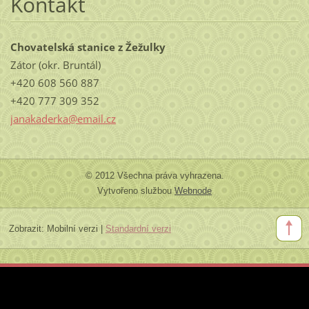
Kontakt
Chovatelská stanice z Žežulky
Zátor (okr. Bruntál)
+420 608 560 887
+420 777 309 352
janakaderka@email.cz
© 2012 Všechna práva vyhrazena.
Vytvořeno službou
Webnode
Zobrazit:
Mobilní verzi
|
Standardní verzi