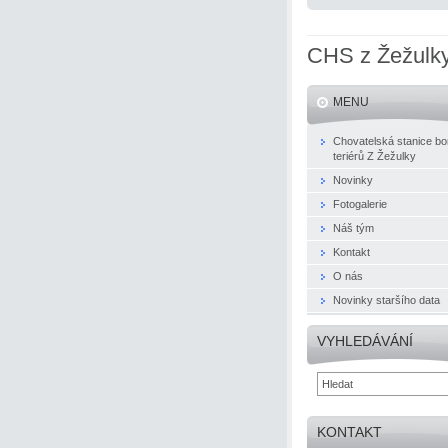
CHS z Žežulk
MENU
Chovatelská stanice bo
teriérů Z Žežulky
Novinky
Fotogalerie
Náš tým
Kontakt
O nás
Novinky staršího data
VYHLEDÁVÁNÍ
KONTAKT