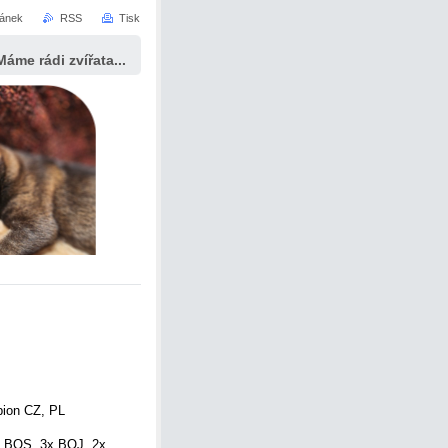
ránek
RSS
Tisk
Máme rádi zvířata...
pion CZ, PL
3x BOS, 3x BOJ, 2x