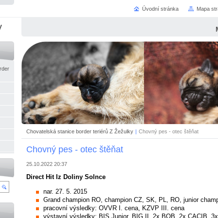
Úvodní stránka
Mapa st
y
rder
Chovatelská stanice border teriérů Z Žežulky
|
Chovný pes - otec štěňat
Chovný pes - otec štěňat
25.10.2022 20:37
Direct Hit Iz Doliny Solnce
nar. 27. 5. 2015
Grand champion RO, champion CZ, SK, PL, RO, junior cham
pracovní výsledky: OVVR I. cena, KZVP III. cena
výstavní výsledky: BIS Junior, BIG II, 2x BOB, 2x CACIB, 