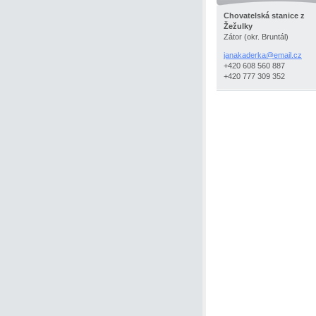
Chovatelská stanice z
Žežulky
Zátor (okr. Bruntál)
janakaderka@email.cz
+420 608 560 887
+420 777 309 352