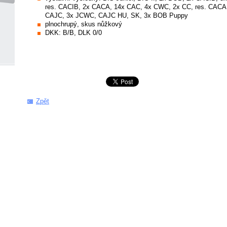
res. CACIB, 2x CACA, 14x CAC, 4x CWC, 2x CC, res. CACA,
CAJC, 3x JCWC, CAJC HU, SK, 3x BOB Puppy
plnochrupý, skus nůžkový
DKK: B/B, DLK 0/0
Zpět