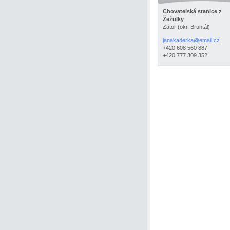
Chovatelská stanice z
Žežulky
Zátor (okr. Bruntál)
janakaderka@email.cz
+420 608 560 887
+420 777 309 352