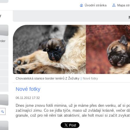
Úvodní stránka
Mapa st
y
rder
Chovatelská stanice border teriérů Z Žežulky
|
Nové fotky
Nové fotky
06.11.2012 17:32
Dnes jsme znovu fotili mimina, už je máme přes den venku, ať si p
začínající zimu. Co se jídla týče, maso už zvládají krásně, veče
granule, což pro ně nění tak atraktivní, ale holt musí si začít zvykat