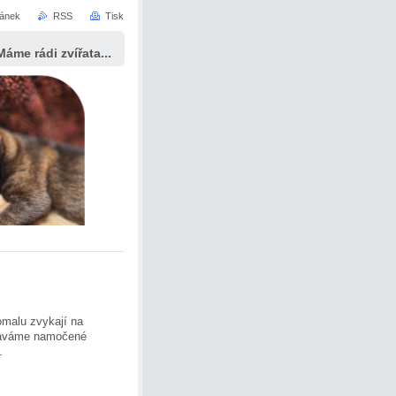
ránek
RSS
Tisk
Máme rádi zvířata...
omalu zvykají na
r dáváme namočené
.