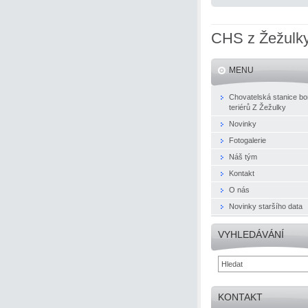
CHS z Žežulk
MENU
Chovatelská stanice bo
teriérů Z Žežulky
Novinky
Fotogalerie
Náš tým
Kontakt
O nás
Novinky staršího data
VYHLEDÁVÁNÍ
KONTAKT