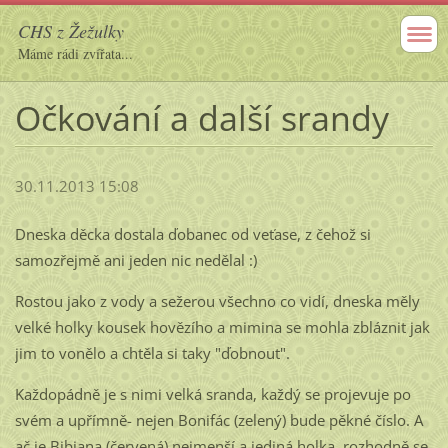
CHS z Žežulky
Máme rádi zvířata...
Očkování a další srandy
30.11.2013 15:08
Dneska děcka dostala ďobanec od veťase, z čehož si
samozřejmě ani jeden nic nedělal :)
Rostou jako z vody a sežerou všechno co vidí, dneska měly
velké holky kousek hovězího a mimina se mohla zbláznit jak
jim to vonělo a chtěla si taky "ďobnout".
Každopádně je s nimi velká sranda, každý se projevuje po
svém a upřímně- nejen Bonifác (zelený) bude pěkné číslo. A
ač je Bibiana (červená) nejmenší a jediná holka, rozhodně se