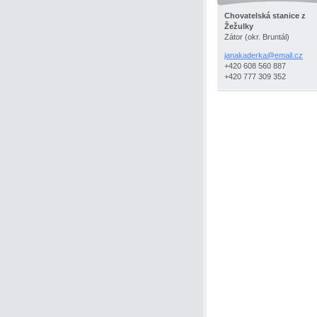
Chovatelská stanice z
Žežulky
Zátor (okr. Bruntál)
janakaderka@email.cz
+420 608 560 887
+420 777 309 352