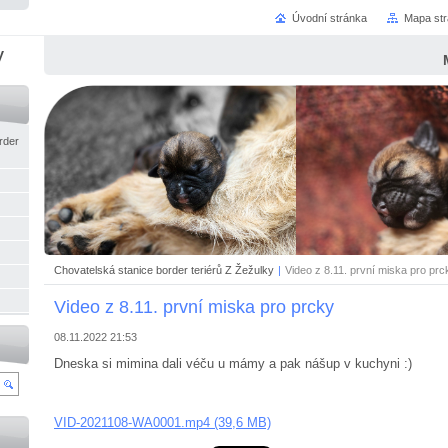
Úvodní stránka
Mapa st
y
rder
Chovatelská stanice border teriérů Z Žežulky
|
Video z 8.11. první miska pro prc
Video z 8.11. první miska pro prcky
08.11.2022 21:53
Dneska si mimina dali véču u mámy a pak nášup v kuchyni :)
VID-2021108-WA0001.mp4 (39,6 MB)