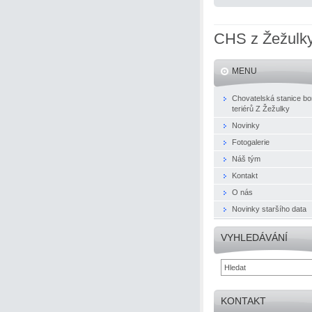
CHS z Žežulk
MENU
Chovatelská stanice bo
teriérů Z Žežulky
Novinky
Fotogalerie
Náš tým
Kontakt
O nás
Novinky staršího data
VYHLEDÁVÁNÍ
KONTAKT