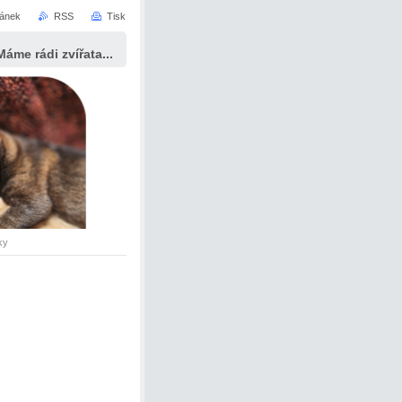
ránek
RSS
Tisk
Máme rádi zvířata...
ky