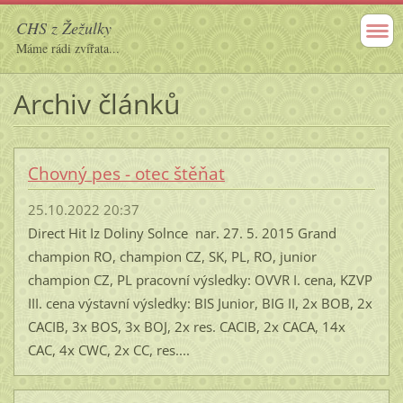
CHS z Žežulky
Máme rádi zvířata...
Archiv článků
Chovný pes - otec štěňat
25.10.2022 20:37
Direct Hit Iz Doliny Solnce nar. 27. 5. 2015 Grand
champion RO, champion CZ, SK, PL, RO, junior
champion CZ, PL pracovní výsledky: OVVR I. cena, KZVP
III. cena výstavní výsledky: BIS Junior, BIG II, 2x BOB, 2x
CACIB, 3x BOS, 3x BOJ, 2x res. CACIB, 2x CACA, 14x
CAC, 4x CWC, 2x CC, res....