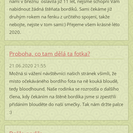
námi v březnu oslavila již 11 let, nejsme schopni Vám
nabídnout žádná štěňata bordíků. Sami čekáme již
druhým rokem na fenku z určitého spojení, takže
nebojte, nejste v tom sami:) Přejeme všem krásné léto
2020.
Proboha, co tam dělá ta fotka?
21.06.2020 21:55
Možná si vážení návštěvníci našich stránek všimli, že
místo očekáváného bordího fota na ně kouká bloudě,
tedy bloodhound. Naše rodinka se rozrostla o dalšího
člena, kdy čekáním na štěně bordíka jsme si zpestřili
přidáním blouděte do naší smečky. Tak nám držte palce
:)