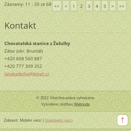
Záznamy: 11 - 20 ze 68
<<
<
1
2
3
4
5
>
>>
Kontakt
Chovatelská stanice z Žežulky
Zátor (okr. Bruntál)
+420 608 560 887
+420 777 309 352
janakaderka@email.cz
© 2012 Všechna práva vyhrazena.
Vytvořeno službou
Webnode
Zobrazit:
Mobilní verzi
|
Standardní verzi