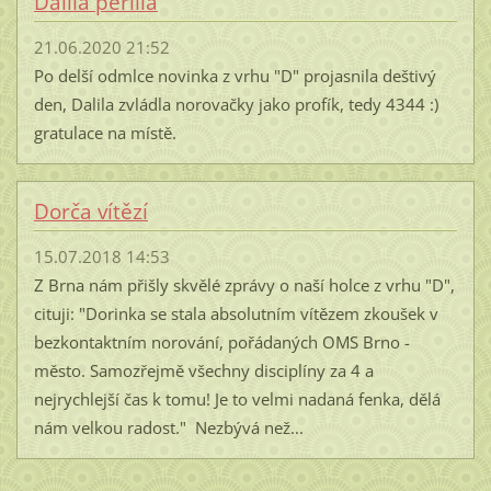
Dalila perlila
21.06.2020 21:52
Po delší odmlce novinka z vrhu "D" projasnila deštivý
den, Dalila zvládla norovačky jako profík, tedy 4344 :)
gratulace na místě.
Dorča vítězí
15.07.2018 14:53
Z Brna nám přišly skvělé zprávy o naší holce z vrhu "D",
cituji: "Dorinka se stala absolutním vítězem zkoušek v
bezkontaktním norování, pořádaných OMS Brno -
město. Samozřejmě všechny disciplíny za 4 a
nejrychlejší čas k tomu! Je to velmi nadaná fenka, dělá
nám velkou radost." Nezbývá než...