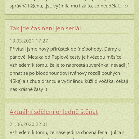
správná f(ž)ena, tjst. vyčinila mu i za to, co neudělal.... :)
Tak jde čas není jen seriál....
13.03.2021 17:27
Přivítali jsme nový přírůstek do (ne)pohody. Dámy a
pánové, Metaxa od Paplové cesty je hvězdou měsíce.
Vzhledem k tomu, že je to naprostá suverénka, nevadí jí
ohnat se po bloodhoundovi (váhový rozdíl pouhých
45kg) a s chutí drancuje vyčiněnou kůži divočáka, čekají
nás krásné časy :)
Aktuální sdělení ohledně štěňat
21.06.2020 22:01
Vzhledem k tomu, že naše jediná chovná fena - Julča s