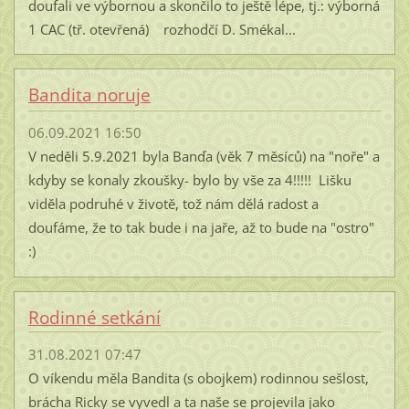
doufali ve výbornou a skončilo to ještě lépe, tj.: výborná
1 CAC (tř. otevřená) rozhodčí D. Smékal...
Bandita noruje
06.09.2021 16:50
V neděli 5.9.2021 byla Banďa (věk 7 měsíců) na "noře" a
kdyby se konaly zkoušky- bylo by vše za 4!!!!! Lišku
viděla podruhé v životě, tož nám dělá radost a
doufáme, že to tak bude i na jaře, až to bude na "ostro"
:)
Rodinné setkání
31.08.2021 07:47
O víkendu měla Bandita (s obojkem) rodinnou sešlost,
brácha Ricky se vyvedl a ta naše se projevila jako