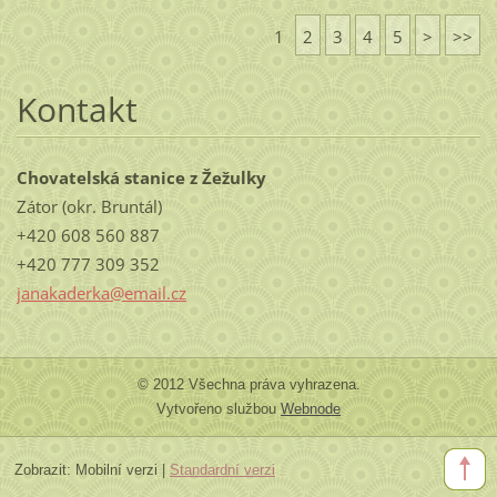
1
2
3
4
5
>
>>
Kontakt
Chovatelská stanice z Žežulky
Zátor (okr. Bruntál)
+420 608 560 887
+420 777 309 352
janakaderka@email.cz
© 2012 Všechna práva vyhrazena.
Vytvořeno službou
Webnode
Zobrazit:
Mobilní verzi
|
Standardní verzi