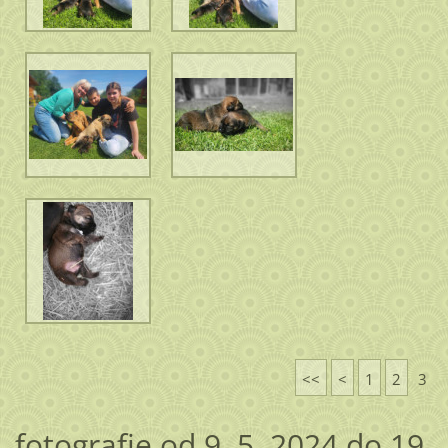
<<
<
1
2
3
fotografie od 9. 5. 2024 do 19.