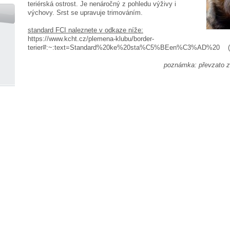
teriérská ostrost. Je nenáročný z pohledu výživy i
výchovy. Srst se upravuje trimováním.
standard FCI naleznete v odkaze níže:
https://www.kcht.cz/plemena-klubu/border-
terier#:~:text=Standard%20ke%20sta%C5%BEen%C3%AD%20 (
poznámka: převzato z