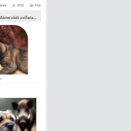
ránek
RSS
Tisk
Máme rádi zvířata...
ér