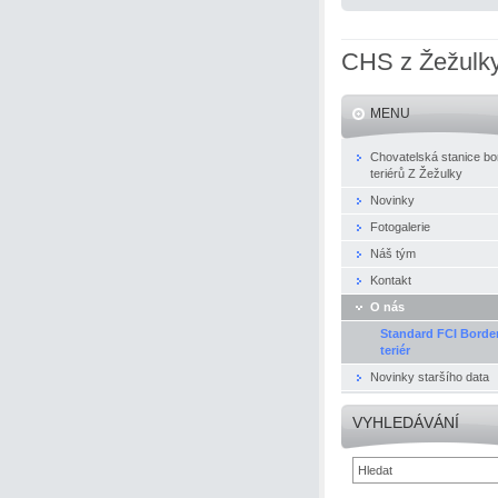
CHS z Žežulk
MENU
Chovatelská stanice bo
teriérů Z Žežulky
Novinky
Fotogalerie
Náš tým
Kontakt
O nás
Standard FCI Borde
teriér
Novinky staršího data
VYHLEDÁVÁNÍ