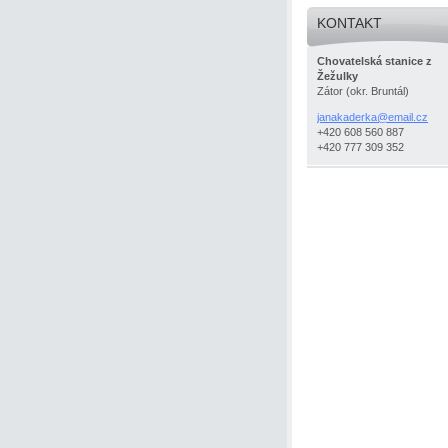
KONTAKT
Chovatelská stanice z
Žežulky
Zátor (okr. Bruntál)
janakaderka@email.cz
+420 608 560 887
+420 777 309 352