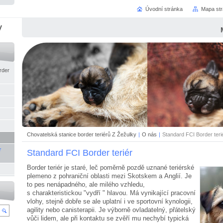
Úvodní stránka
Mapa st
y
rder
Chovatelská stanice border teriérů Z Žežulky
|
O nás
|
Standard FCI Border teri
r
Standard FCI Border teriér
Border teriér je staré, leč poměrně pozdě uznané teriérské
plemeno z pohraniční oblasti mezi Skotskem a Anglií. Je
to pes nenápadného, ale milého vzhledu,
s charakteristickou "vydří " hlavou. Má vynikající pracovní
vlohy, stejně dobře se ale uplatní i ve sportovní kynologii,
agility nebo canisterapii. Je výborně ovladatelný, přátelský
vůči lidem, ale při kontaktu se zvěří mu nechybí typická